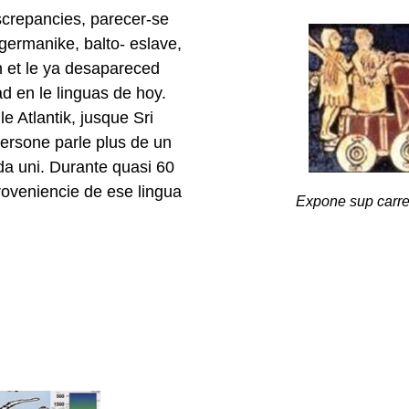
iscrepancies, parecer-se
, germanike, balto- eslave,
n et le ya desapareced
d en le linguas de hoy.
 Atlantik, jusque Sri
 persone parle plus de un
da uni. Durante quasi 60
proveniencie de ese lingua
Expone sup carret