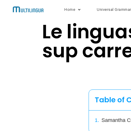
Home
Universal Gramma
Le lingu
sup carre
Table of 
Samantha C