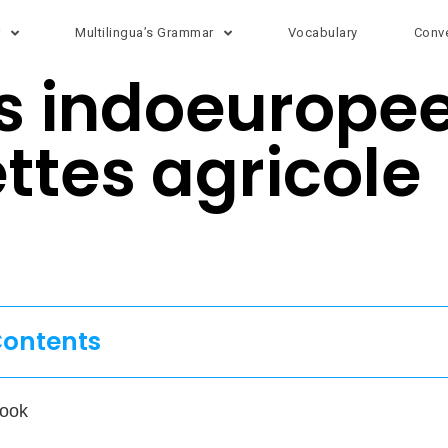
r
Multilingua’s Grammar
Vocabulary
Conve
as indoeurope
ttes agricole
Contents
ook