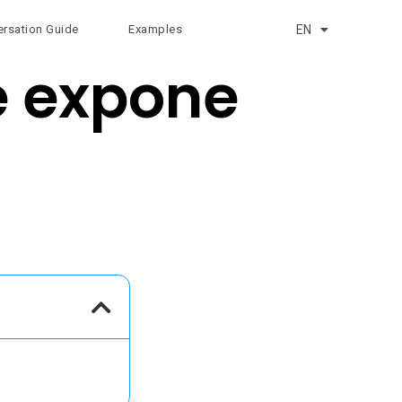
EN
rsation Guide
Examples
EU
e expone