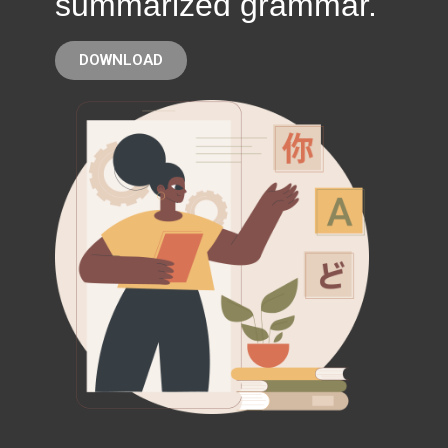
summarized grammar.
DOWNLOAD