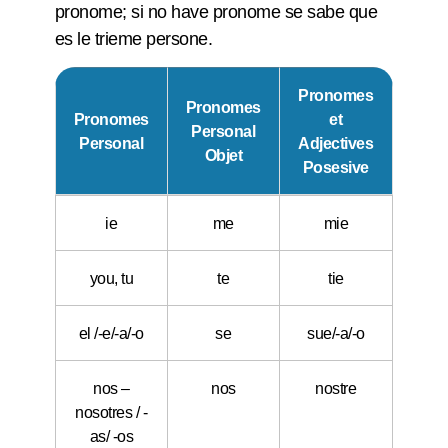
pronome; si no have pronome se sabe que
es le trieme persone.
Pronomes
Pronomes
Pronomes
et
Personal
Personal
Adjectives
Objet
Posesive
ie
me
mie
you, tu
te
tie
el /-e/-a/-o
se
sue/-a/-o
nos –
nos
nostre
nosotres / -
as/ -os