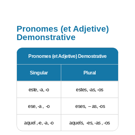
Pronomes (et Adjetive)
Demonstrative
Pronomes (et Adjetive) Demostrative
Singular
Plural
este, -a, -o
estes, -as, -os
ese, -a , -o
eses, – as, -os
aquel ,-e, -a, -o
aquels, -es, -as , -os