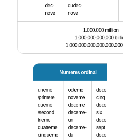
dec-
dudec-
nove
nove
1.000.000 million
1.000.000.000.000 billion
1.000.000.000.000.000.000 trillion
Numeres ordinal
uneme
octeme
deceme-
/primere
noveme
cinq
dueme
deceme
deceme-
/second
deceme-
six
trieme
un
deceme-
quatreme
deceme-
sept
cinqueme
du
deceme-