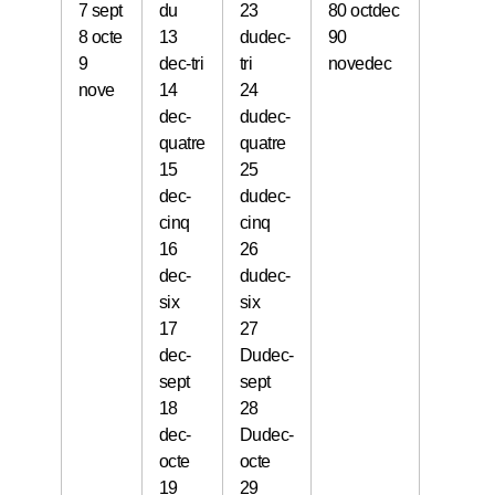
7 sept
du
23
80 octdec
800octe
8 octe
13
dudec-
90
900nov
9
dec-tri
tri
novedec
nove
14
24
dec-
dudec-
quatre
quatre
15
25
dec-
dudec-
cinq
cinq
16
26
dec-
dudec-
six
six
17
27
dec-
Dudec-
sept
sept
18
28
dec-
Dudec-
octe
octe
19
29