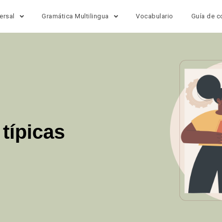
ersal
Gramática Multilingua
Vocabulario
Guía de c
típicas